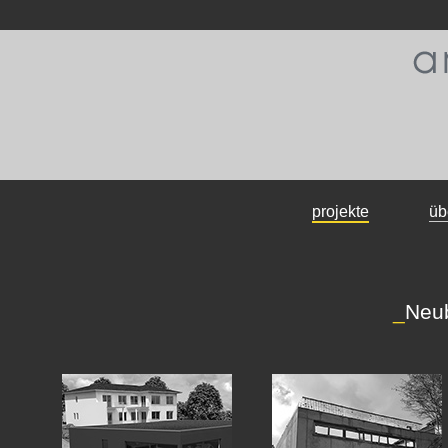
projekte
üb
_
Neub